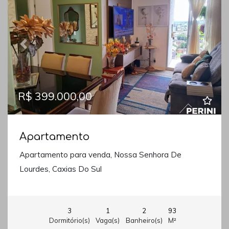
Previous
Next
R$ 399.000,00
Apartamento
Apartamento para venda, Nossa Senhora De
Lourdes, Caxias Do Sul
3
1
2
93
Dormitório(s)
Vaga(s)
Banheiro(s)
M²