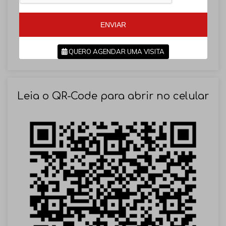
5
5
5
5
ENVIAR
QUERO AGENDAR UMA VISITA
SOLICITAR AGENDAMENTO
Leia o QR-Code para abrir no celular
VOLTAR