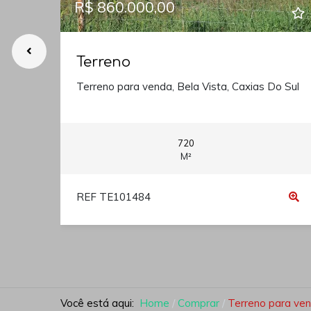
R$ 860.000,00
Terreno
Terreno para venda, Bela Vista, Caxias Do Sul
720
M²
REF TE101484
Você está aqui:
Home
Comprar
Terreno para vend