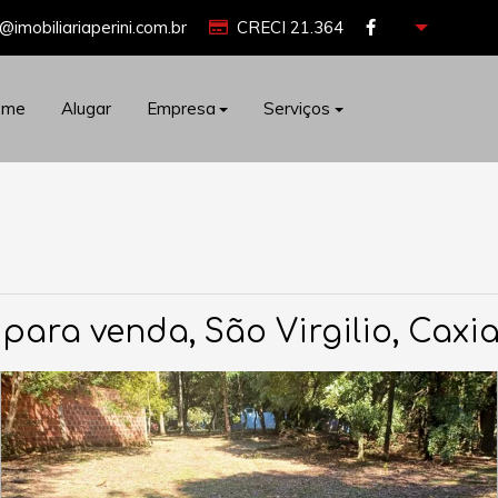
@imobiliariaperini.com.br
CRECI 21.364
ome
Alugar
Empresa
Serviços
para venda, São Virgilio, Caxi