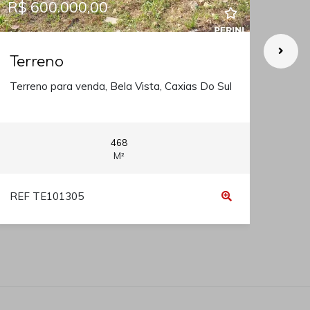
R$ 600.000,00
R$ 
Terreno
Ter
Terreno para venda, Bela Vista, Caxias Do Sul
Terr
468
M²
REF TE101305
REF