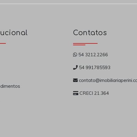
tucional
Contatos
54 3212.2266
54 991785593
contato@imobiliariaperini.c
dimentos
CRECI 21.364
a