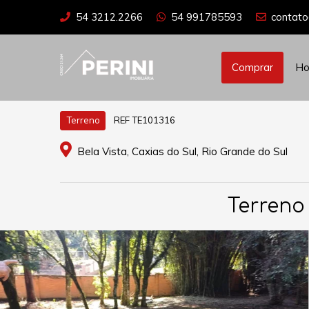
54 3212.2266
54 991785593
contato
Comprar
H
REF TE101316
Terreno
Bela Vista, Caxias do Sul, Rio Grande do Sul
Terreno 