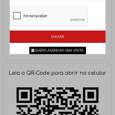
a
a
z
z
i
i
l
l
+
+
5
5
5
5
ENVIAR
QUERO AGENDAR UMA VISITA
SOLICITAR AGENDAMENTO
Leia o QR-Code para abrir no celular
VOLTAR