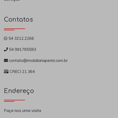
Contatos
54 3212.2266
54 991785593
contato@imobiliariaperini.com.br
CRECI 21.364
Endereço
Faça-nos uma visita