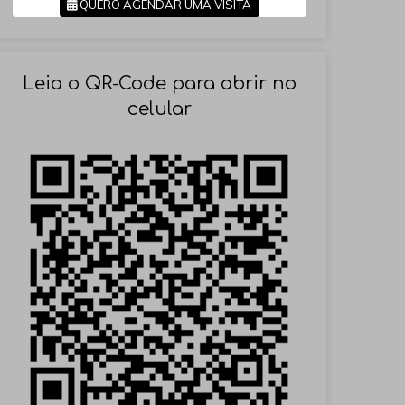
QUERO AGENDAR UMA VISITA
SOLICITAR AGENDAMENTO
Leia o QR-Code para abrir no
celular
VOLTAR