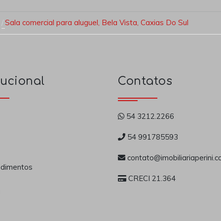
Sala comercial para aluguel, Bela Vista, Caxias Do Sul
tucional
Contatos
54 3212.2266
54 991785593
contato@imobiliariaperini.c
dimentos
CRECI 21.364
a