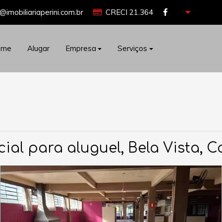
@imobiliariaperini.com.br
CRECI 21.364
ome
Alugar
Empresa
Serviços
ial para aluguel, Bela Vista, C