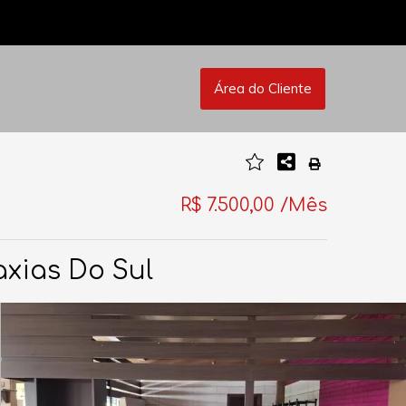
Área do Cliente
R$ 7.500,00 /Mês
axias Do Sul