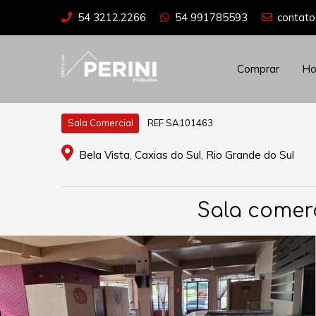
54 3212.2266
54 991785593
contato
Comprar
H
REF SA101463
Sala Comercial
Bela Vista, Caxias do Sul, Rio Grande do Sul
Sala comerc