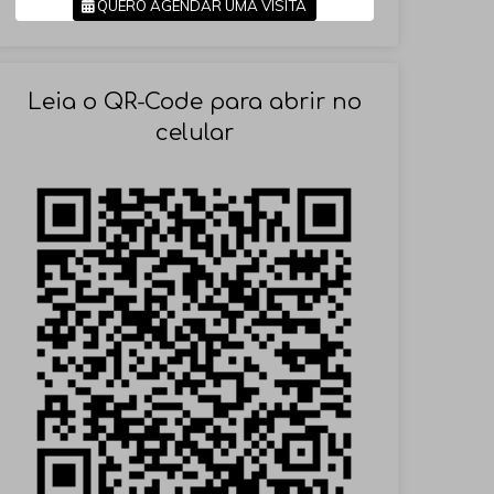
QUERO AGENDAR UMA VISITA
SOLICITAR AGENDAMENTO
Leia o QR-Code para abrir no
celular
VOLTAR