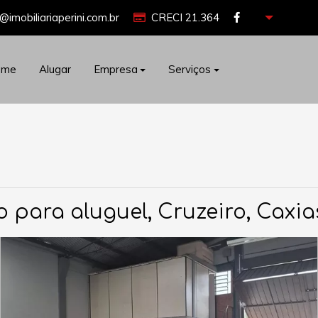
@imobiliariaperini.com.br
CRECI 21.364
ome
Alugar
Empresa
Serviços
o para aluguel, Cruzeiro, Caxia