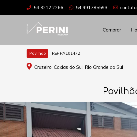
54 3212.2266
54 991785593
contato
Comprar
H
REF PA101472
Pavilhão
Cruzeiro, Caxias do Sul, Rio Grande do Sul
Pavilhã