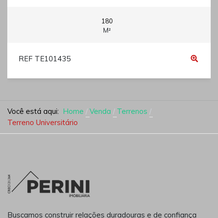
180
M²
REF TE101435
Você está aqui:
Home
Venda
Terrenos
Terreno Universitário
Buscamos construir relações duradouras e de confiança