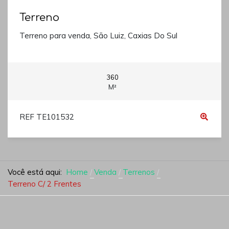
Terreno
Terreno para venda, São Luiz, Caxias Do Sul
360
M²
REF TE101532
Você está aqui:
Home
Venda
Terrenos
Terreno C/ 2 Frentes