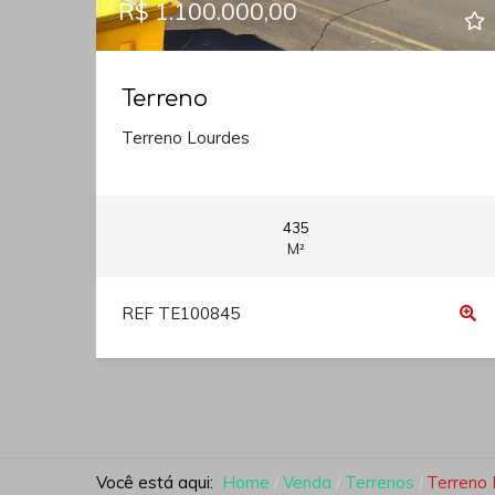
R$ 1.100.000,00
Terreno
Terreno Lourdes
435
M²
REF TE100845
Você está aqui:
Home
Venda
Terrenos
Terreno