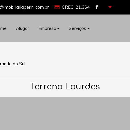
@imobiliariaperini.com.br
CRECI 21.364
ome
Alugar
Empresa
Serviços
rande do Sul
Terreno Lourdes