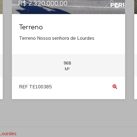
R$ 2.320.000,00
Terreno
Terreno Nossa senhora de Lourdes
968
M²
REF TE100385
 Lourdes