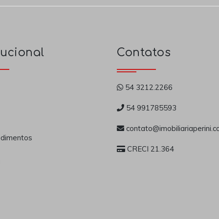
tucional
Contatos
54 3212.2266
54 991785593
contato@imobiliariaperini.c
dimentos
CRECI 21.364
a