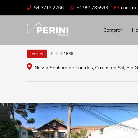
54 3212.2266
54 991785593
contato
Comprar
H
REF TE1666
Terreno
Nossa Senhora de Lourdes, Caxias do Sul, Rio G