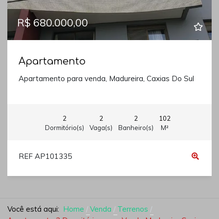
R$ 680.000,00
Apartamento
Apartamento para venda, Madureira, Caxias Do Sul
2
2
2
102
Dormitório(s)
Vaga(s)
Banheiro(s)
M²
REF AP101335
Você está aqui:
Home
Venda
Terrenos