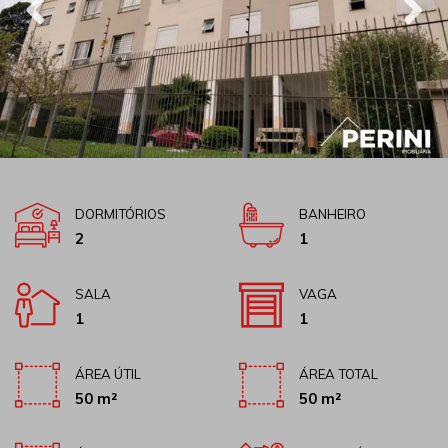
DORMITÓRIOS
BANHEIRO
2
1
SALA
VAGA
1
1
ÁREA ÚTIL
ÁREA TOTAL
50 m²
50 m²