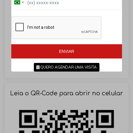
B
r
r
a
a
z
z
i
i
l
l
+
+
5
5
5
5
ENVIAR
QUERO AGENDAR UMA VISITA
SOLICITAR AGENDAMENTO
Leia o QR-Code para abrir no celular
VOLTAR