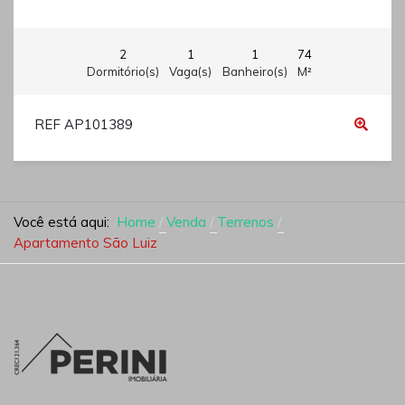
2
1
1
74
Dormitório(s)
Vaga(s)
Banheiro(s)
M²
REF AP101389
Você está aqui:
Home
Venda
Terrenos
Apartamento São Luiz