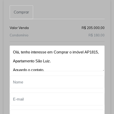
Comprar
Valor Venda
R$ 205.000,00
Condomínio
R$ 180,00
Qual o melhor dia e horário pra você?
B