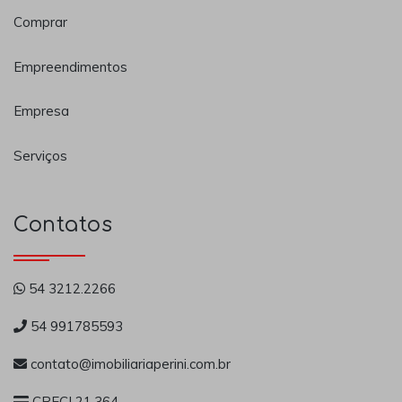
Comprar
Empreendimentos
Empresa
Serviços
Contatos
54 3212.2266
54 991785593
contato@imobiliariaperini.com.br
CRECI 21.364