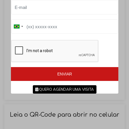
B
B
r
r
a
a
z
z
i
i
l
l
+
+
5
5
5
5
ENVIAR
QUERO AGENDAR UMA VISITA
SOLICITAR AGENDAMENTO
Leia o QR-Code para abrir no celular
VOLTAR