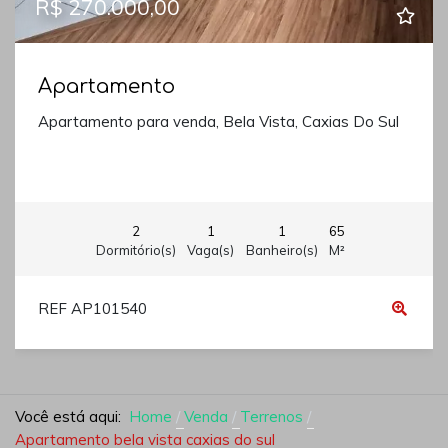
R$ 270.000,00
Apartamento
Apartamento para venda, Bela Vista, Caxias Do Sul
2
1
1
65
Dormitório(s)
Vaga(s)
Banheiro(s)
M²
REF AP101540
Você está aqui:
Home
Venda
Terrenos
Apartamento bela vista caxias do sul