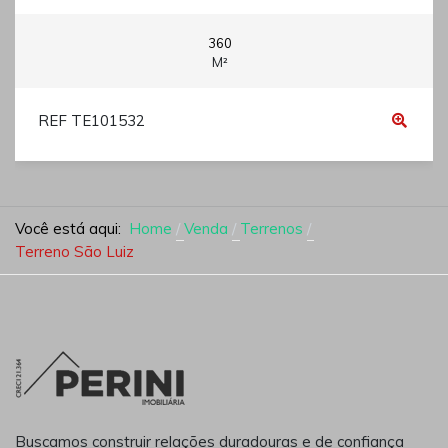
360
M²
REF TE101532
Você está aqui:
Home
Venda
Terrenos
Terreno São Luiz
Buscamos construir relações duradouras e de confiança