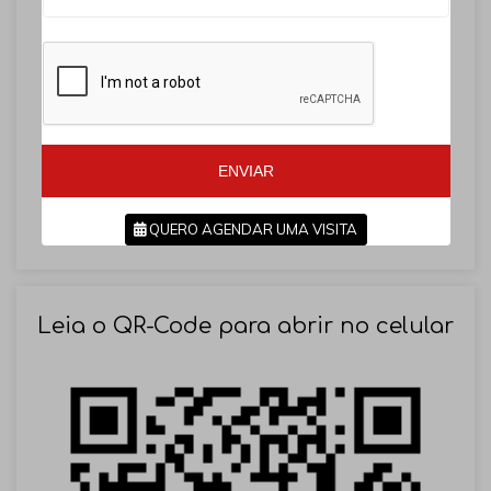
r
r
a
a
z
z
i
i
l
l
+
+
5
5
5
5
ENVIAR
QUERO AGENDAR UMA VISITA
SOLICITAR AGENDAMENTO
Leia o QR-Code para abrir no celular
VOLTAR