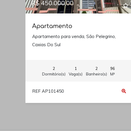
R$ 450.000,00
Apartamento
Apartamento para venda, São Pelegrino,
Caxias Do Sul
2
1
2
96
Dormitório(s)
Vaga(s)
Banheiro(s)
M²
REF AP101450