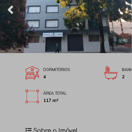
DORMITÓRIOS
BANH
4
2
ÁREA TOTAL
117 m²
Sobre o Imóvel