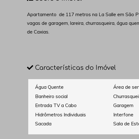
Apartamento de 117 metros na La Salle em São Pel
vagas de garagem, lareira, churrasqueira, água que
de Caxias.
Características do Imóvel
Água Quente
Área de ser
Banheiro social
Churrasquei
Entrada TV a Cabo
Garagem
Hidrômetros Individuais
Interfone
Sacada
Sala de Est