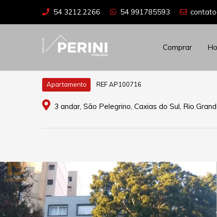
54 3212.2266
54 991785593
contato
Comprar
H
REF AP100716
Apartamento
3 andar, São Pelegrino, Caxias do Sul, Rio Grand