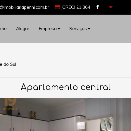
@imobiliariaperini.com.br
CRECI 21.364
ome
Alugar
Empresa
Serviços
e do Sul
Apartamento central