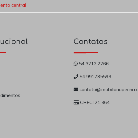
nto central
tucional
Contatos
54 3212.2266
54 991785593
contato@imobiliariaperini.c
dimentos
CRECI 21.364
a