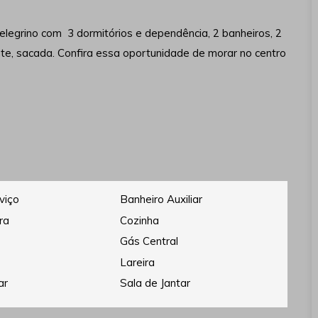
egrino com 3 dormitórios e dependência, 2 banheiros, 2
nte, sacada. Confira essa oportunidade de morar no centro
viço
Banheiro Auxiliar
ra
Cozinha
Gás Central
Lareira
ar
Sala de Jantar