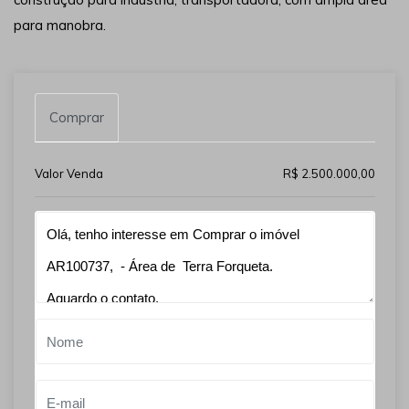
para manobra.
Comprar
Valor Venda
R$ 2.500.000,00
Qual o melhor dia e horário pra você?