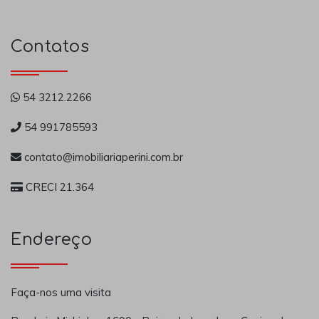
Contatos
54 3212.2266
54 991785593
contato@imobiliariaperini.com.br
CRECI 21.364
Endereço
Faça-nos uma visita