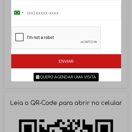
B
B
r
r
a
a
z
z
i
i
l
l
+
+
5
5
5
5
ENVIAR
QUERO AGENDAR UMA VISITA
SOLICITAR AGENDAMENTO
Leia o QR-Code para abrir no celular
VOLTAR