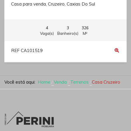
Casa para venda, Cruzeiro, Caxias Do Sul
4
3
326
Vaga(s)
Banheiro(s)
M²
REF CA101519
Você está aqui:
Home
Venda
Terrenos
Casa Cruzeiro