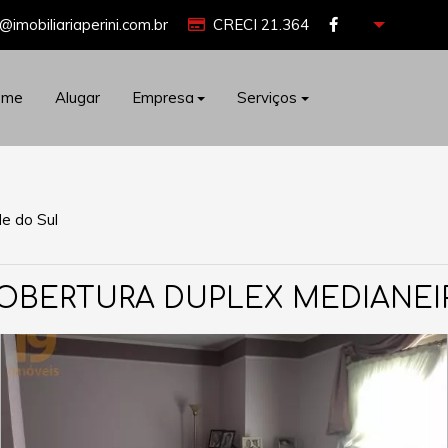
@imobiliariaperini.com.br
CRECI 21.364
ome
Alugar
Empresa
Serviços
de do Sul
OBERTURA DUPLEX MEDIANEI