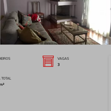
EIROS
VAGAS
3
 TOTAL
m²