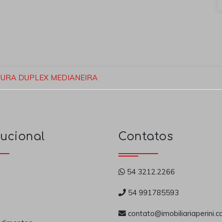
URA DUPLEX MEDIANEIRA
tucional
Contatos
54 3212.2266
54 991785593
contato@imobiliariaperini.c