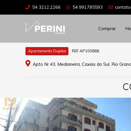
54 3212.2266
54 991785593
contato
Comprar
H
REF AP100888
Apartamento Duplex
Apto Nr 43, Medianeira, Caxias do Sul, Rio Gran
C