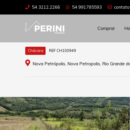
54 3212.2266
54 991785593
contato
Comprar
H
REF CH100949
Chácara
Nova Petrópolis, Nova Petropolis, Rio Grande do