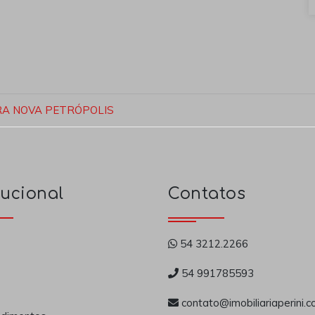
A NOVA PETRÓPOLIS
tucional
Contatos
54 3212.2266
54 991785593
contato@imobiliariaperini.c