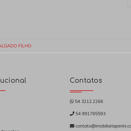
ALGADO FILHO
tucional
Contatos
54 3212.2266
54 991785593
contato@imobiliariaperini.c