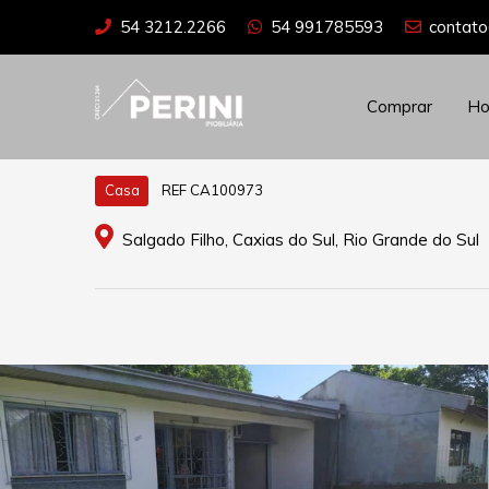
54 3212.2266
54 991785593
contato
Comprar
H
REF CA100973
Casa
Salgado Filho, Caxias do Sul, Rio Grande do Sul