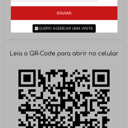
5
5
5
ENVIAR
QUERO AGENDAR UMA VISITA
SOLICITAR AGENDAMENTO
Leia o QR-Code para abrir no celular
VOLTAR