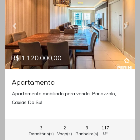
Previous
Next
R$ 1.120.000,00
Apartamento
Apartamento mobiliado para venda, Panazzolo,
Caxias Do Sul
3
2
3
117
Dormitório(s)
Vaga(s)
Banheiro(s)
M²