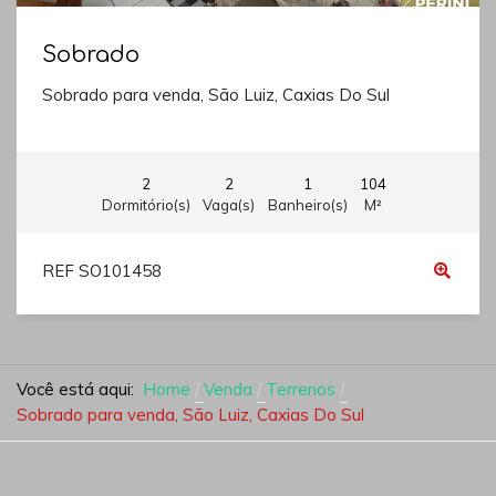
Sobrado
Sobrado para venda, São Luiz, Caxias Do Sul
2
2
1
104
Dormitório(s)
Vaga(s)
Banheiro(s)
M²
REF SO101458
Você está aqui:
Home
Venda
Terrenos
Sobrado para venda, São Luiz, Caxias Do Sul