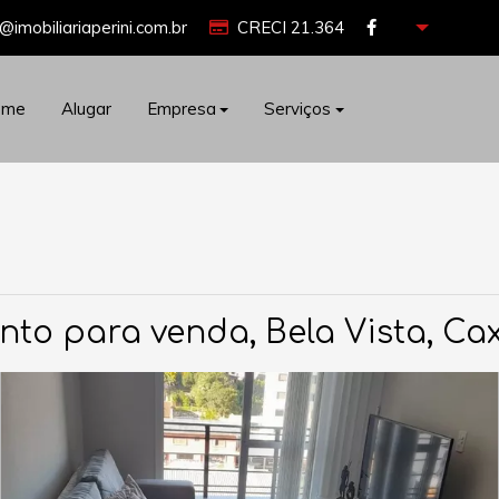
@imobiliariaperini.com.br
CRECI 21.364
ome
Alugar
Empresa
Serviços
to para venda, Bela Vista, Cax