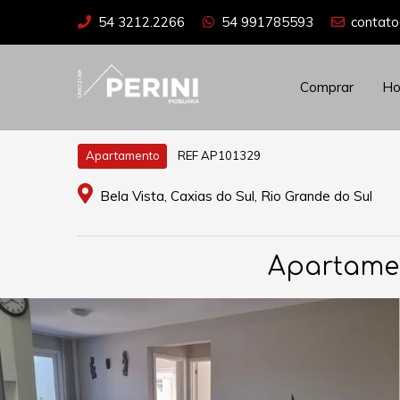
54 3212.2266
54 991785593
contato
Comprar
H
REF AP101329
Apartamento
Bela Vista, Caxias do Sul, Rio Grande do Sul
Apartamen