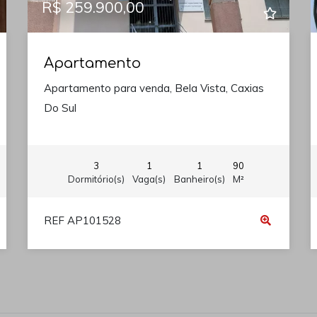
R$ 259.900,00
Apartamento
Apartamento para venda, Bela Vista, Caxias
Do Sul
3
1
1
90
Dormitório(s)
Vaga(s)
Banheiro(s)
M²
REF AP101528