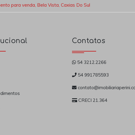
nto para venda, Bela Vista, Caxias Do Sul
tucional
Contatos
54 3212.2266
54 991785593
contato@imobiliariaperini.c
dimentos
CRECI 21.364
a