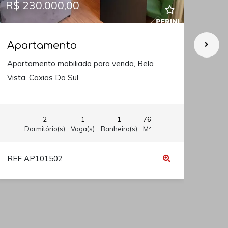
R$ 230.000,00
R$ 
Apartamento
Ap
Apartamento mobiliado para venda, Bela
Apar
Vista, Caxias Do Sul
Do S
2
1
1
76
Dormitório(s)
Vaga(s)
Banheiro(s)
M²
REF AP101502
REF