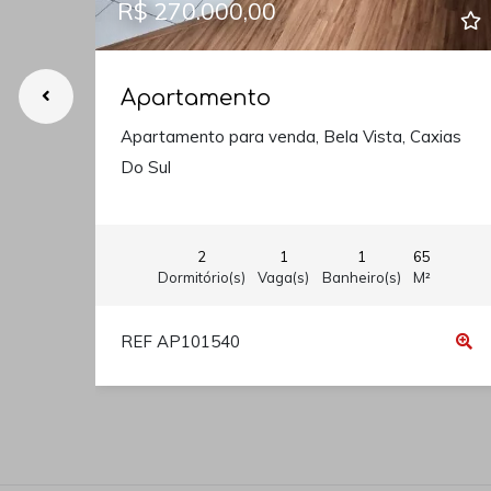
R$ 270.000,00
Apartamento
Apartamento para venda, Bela Vista, Caxias
Do Sul
2
1
1
65
Dormitório(s)
Vaga(s)
Banheiro(s)
M²
REF AP101540