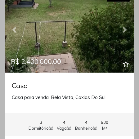
Previous
Next
R$ 2.400.000,00
Casa
Casa para venda, Bela Vista, Caxias Do Sul
3
4
4
530
Dormitório(s)
Vaga(s)
Banheiro(s)
M²