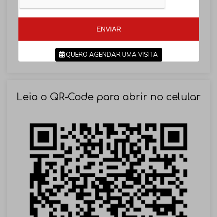
+
5
5
5
5
ENVIAR
QUERO AGENDAR UMA VISITA
SOLICITAR AGENDAMENTO
Leia o QR-Code para abrir no celular
VOLTAR