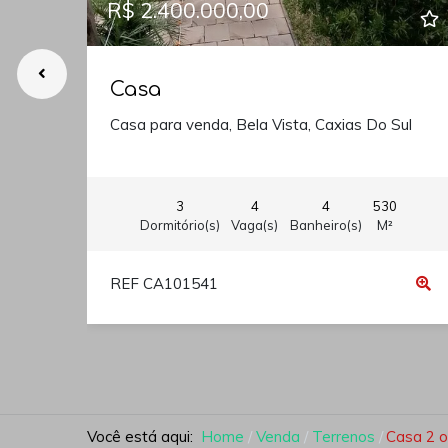
R$ 2.400.000,00
Casa
Casa para venda, Bela Vista, Caxias Do Sul
3
4
4
530
Dormitório(s)
Vaga(s)
Banheiro(s)
M²
REF CA101541
Você está aqui:
Home
Venda
Terrenos
Casa 2 o