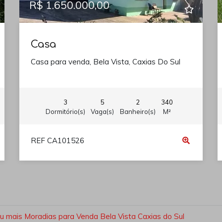
R$ 1.650.000,00
Casa
Casa para venda, Bela Vista, Caxias Do Sul
3
5
2
340
Dormitório(s)
Vaga(s)
Banheiro(s)
M²
REF CA101526
u mais Moradias para Venda Bela Vista Caxias do Sul