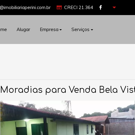
@imobiliariaperini.com.br
CRECI 21.364
ome
Alugar
Empresa
Serviços
 Moradias para Venda Bela Vist