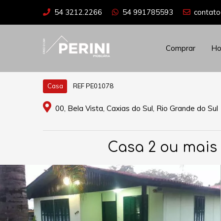
54 3212.2266
54 991785593
contato
Comprar
H
REF PE01078
Casa
00, Bela Vista, Caxias do Sul, Rio Grande do Sul
Casa 2 ou mais