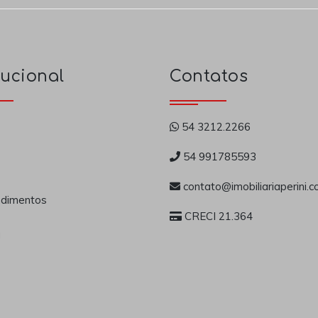
tucional
Contatos
54 3212.2266
54 991785593
contato@imobiliariaperini.c
dimentos
CRECI 21.364
a