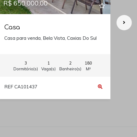
R$ 650.000,00
R$ 
Casa
Ca
Casa para venda, Bela Vista, Caxias Do Sul
Casa
3
1
2
180
Dormitório(s)
Vaga(s)
Banheiro(s)
M²
REF CA101437
REF