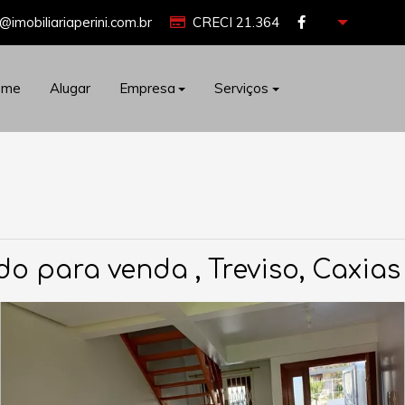
@imobiliariaperini.com.br
CRECI 21.364
ome
Alugar
Empresa
Serviços
o para venda , Treviso, Caxias