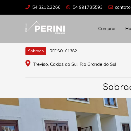
54 3212.2266
54 991785593
contato
Comprar
H
REF SO101382
Sobrado
Treviso, Caxias do Sul, Rio Grande do Sul
Sobrad