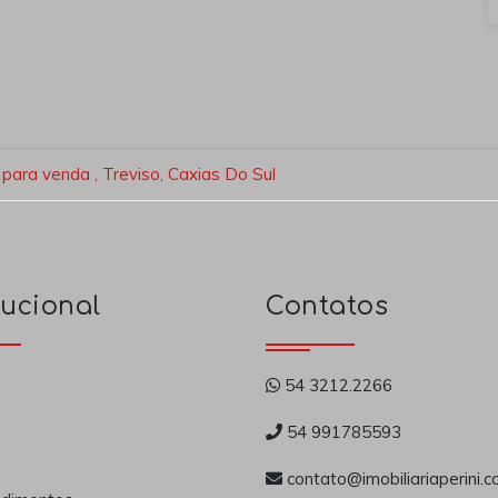
para venda , Treviso, Caxias Do Sul
tucional
Contatos
54 3212.2266
54 991785593
contato@imobiliariaperini.c