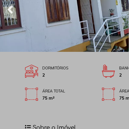
DORMITÓRIOS
BANH
2
2
ÁREA TOTAL
ÁREA
75 m²
75 m
Sobre o Imóvel