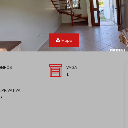
Mapa
EIROS
VAGA
1
 PRIVATIVA
²