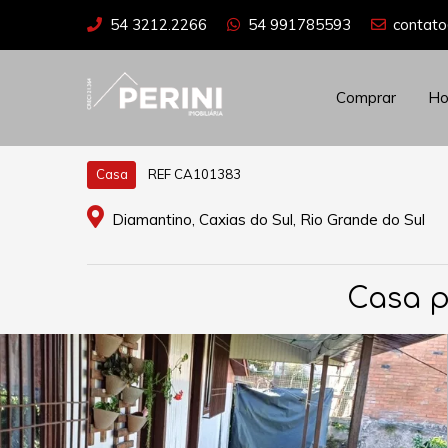
54 3212.2266
54 991785593
contato
Comprar
H
REF CA101383
Casa
Diamantino, Caxias do Sul, Rio Grande do Sul
Casa p