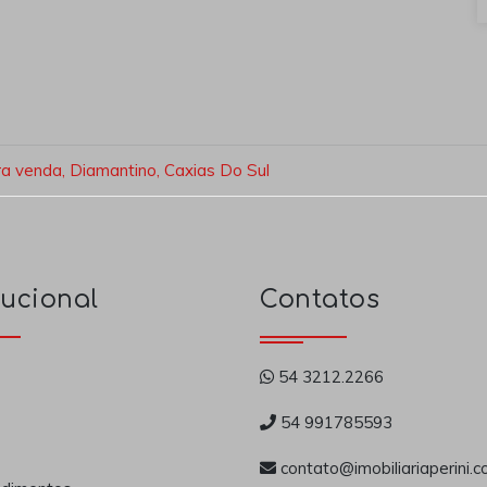
a venda, Diamantino, Caxias Do Sul
tucional
Contatos
54 3212.2266
54 991785593
contato@imobiliariaperini.c