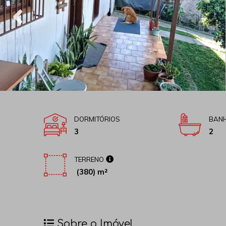
DORMITÓRIOS
BANH
3
2
TERRENO
(380) m²
Sobre o Imóvel