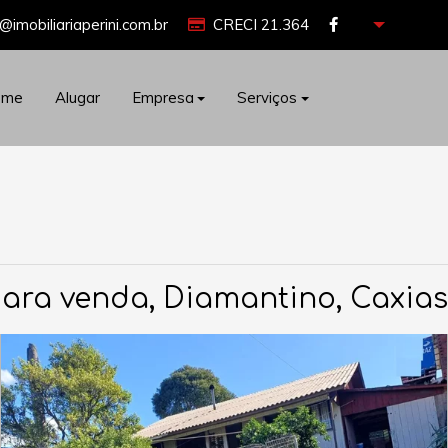
@imobiliariaperini.com.br
CRECI 21.364
ome
Alugar
Empresa
Serviços
ara venda, Diamantino, Caxias