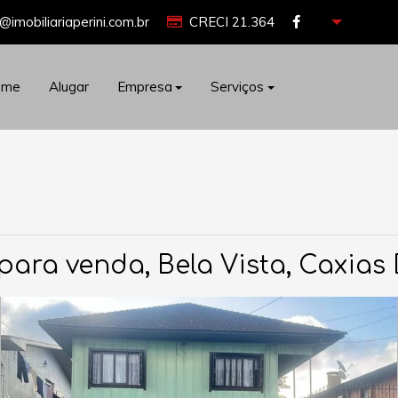
@imobiliariaperini.com.br
CRECI 21.364
ome
Alugar
Empresa
Serviços
para venda, Bela Vista, Caxias 