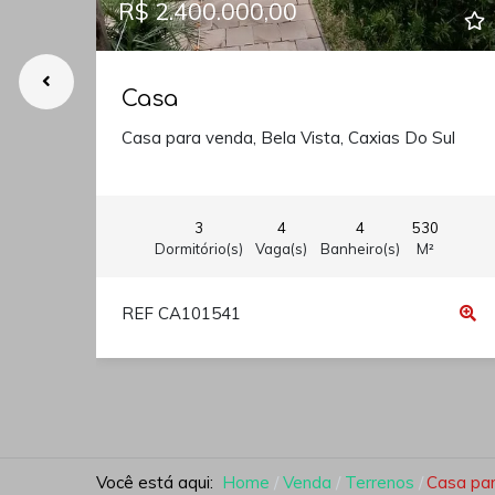
R$ 2.400.000,00
Casa
Casa para venda, Bela Vista, Caxias Do Sul
3
4
4
530
Dormitório(s)
Vaga(s)
Banheiro(s)
M²
REF CA101541
Você está aqui:
Home
Venda
Terrenos
Casa par