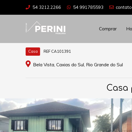
54 3212.2266
54 991785593
contato
Comprar
H
REF CA101391
Casa
Bela Vista, Caxias do Sul, Rio Grande do Sul
Casa 