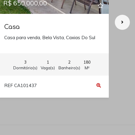
R$ 650.000,00
R$ 
Casa
Ca
Casa para venda, Bela Vista, Caxias Do Sul
Casa
3
1
2
180
Dormitório(s)
Vaga(s)
Banheiro(s)
M²
REF CA101437
REF