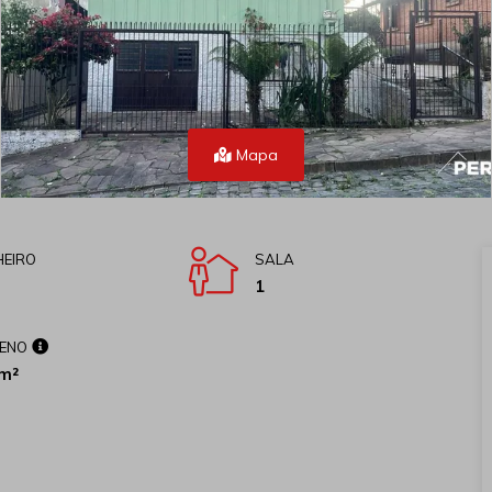
Mapa
EIRO
SALA
1
ENO
m²