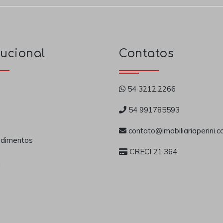
tucional
Contatos
54 3212.2266
54 991785593
contato@imobiliariaperini.c
dimentos
CRECI 21.364
a