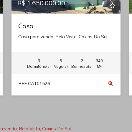
R$ 1.650.000,00
Casa
Casa para venda, Bela Vista, Caxias Do Sul
3
5
2
340
Dormitório(s)
Vaga(s)
Banheiro(s)
M²
REF CA101526
a venda, Bela Vista, Caxias Do Sul