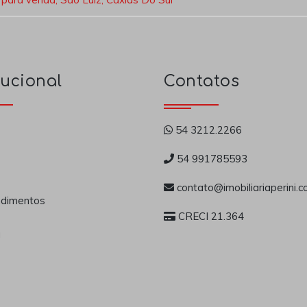
tucional
Contatos
54 3212.2266
54 991785593
contato@imobiliariaperini.c
dimentos
CRECI 21.364
a