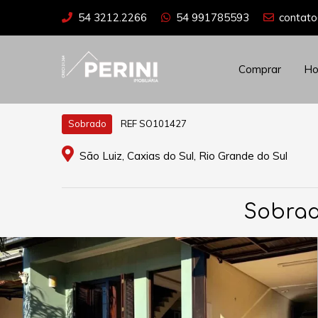
54 3212.2266
54 991785593
contato
Comprar
H
REF SO101427
Sobrado
São Luiz, Caxias do Sul, Rio Grande do Sul
Sobrad