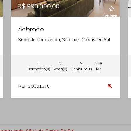
R$ 990.000,00
Sobrado
Sobrado para venda, São Luiz, Caxias Do Sul
3
2
2
169
Dormitório(s)
Vaga(s)
Banheiro(s)
M²
REF SO101378
para venda, São Luiz, Caxias Do Sul