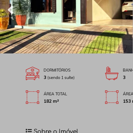
DORMITÓRIOS
BANH
3
3
(sendo 1 suíte)
ÁREA TOTAL
ÁREA
182 m²
153 
Sobre o Imóvel