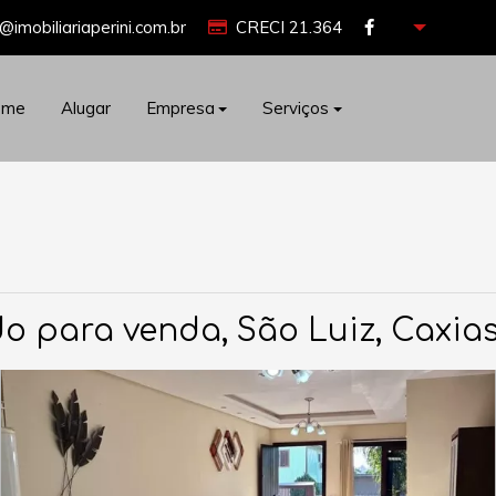
@imobiliariaperini.com.br
CRECI 21.364
ome
Alugar
Empresa
Serviços
o para venda, São Luiz, Caxias