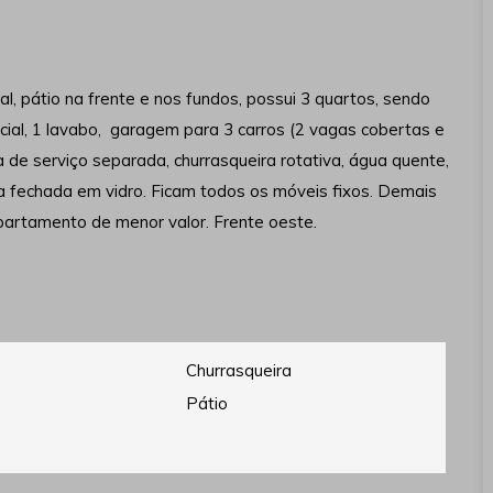
al, pátio na frente e nos fundos, possui 3 quartos, sendo
cial, 1 lavabo, garagem para 3 carros (2 vagas cobertas e
a de serviço separada, churrasqueira rotativa, água quente,
na fechada em vidro. Ficam todos os móveis fixos. Demais
partamento de menor valor. Frente oeste.
Churrasqueira
Pátio