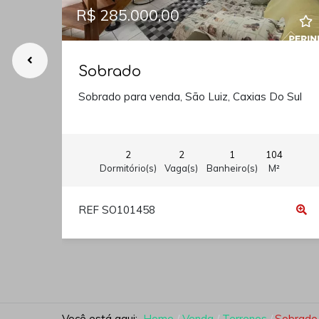
R$ 285.000,00
Sobrado
Sobrado para venda, São Luiz, Caxias Do Sul
2
2
1
104
Dormitório(s)
Vaga(s)
Banheiro(s)
M²
REF SO101458
Você está aqui:
Home
Venda
Terrenos
Sobrado 