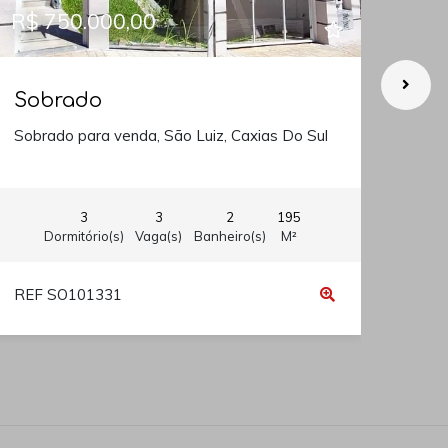
R$ 750.000,00
R$ 
Sobrado
So
Sobrado para venda, São Luiz, Caxias Do Sul
Sobr
3
3
2
195
Dormitório(s)
Vaga(s)
Banheiro(s)
M²
REF SO101331
REF