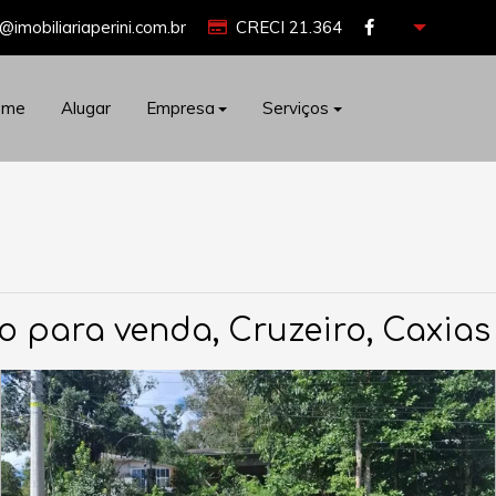
@imobiliariaperini.com.br
CRECI 21.364
ome
Alugar
Empresa
Serviços
o para venda, Cruzeiro, Caxias