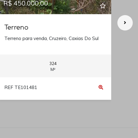
R$ 450.000,00
R$ 
Terreno
Ter
Terreno para venda, Cruzeiro, Caxias Do Sul
Terr
324
M²
REF TE101481
REF