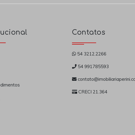
tucional
Contatos
54 3212.2266
54 991785593
contato@imobiliariaperini.c
dimentos
CRECI 21.364
a