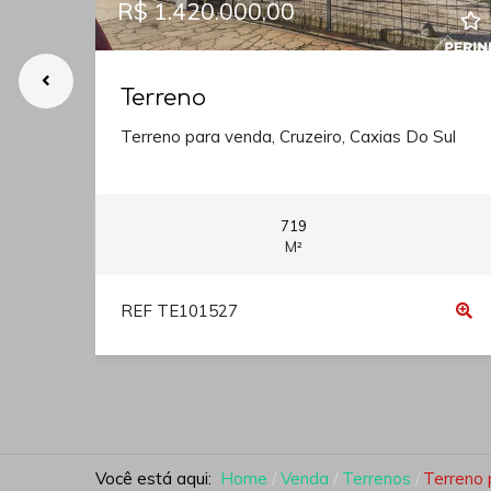
R$ 1.420.000,00
Terreno
Terreno para venda, Cruzeiro, Caxias Do Sul
719
M²
REF TE101527
Você está aqui:
Home
Venda
Terrenos
Terreno 