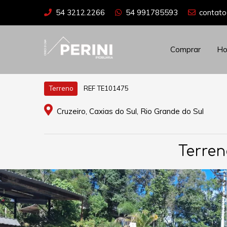
54 3212.2266
54 991785593
contato
Comprar
H
REF TE101475
Terreno
Cruzeiro, Caxias do Sul, Rio Grande do Sul
Terren