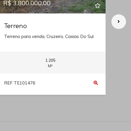
R$ 3.800.000,00
R$ 
Terreno
Ter
Terreno para venda, Cruzeiro, Caxias Do Sul
Terr
1.205
M²
REF TE101476
REF