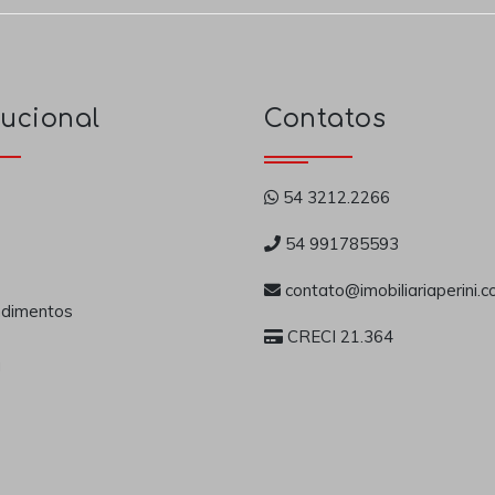
tucional
Contatos
54 3212.2266
54 991785593
contato@imobiliariaperini.c
dimentos
CRECI 21.364
a