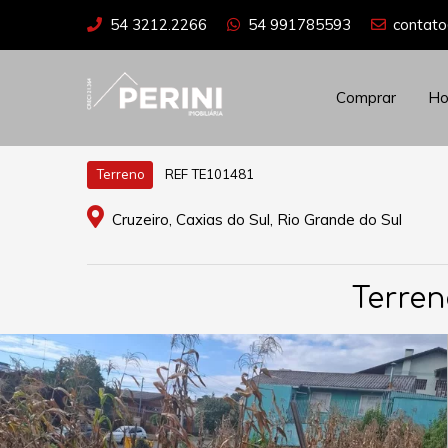
54 3212.2266
54 991785593
contato
Comprar
H
REF TE101481
Terreno
Cruzeiro, Caxias do Sul, Rio Grande do Sul
Terren