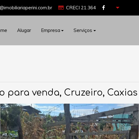
@imobiliariaperini.com.br
CRECI 21.364
ome
Alugar
Empresa
Serviços
o para venda, Cruzeiro, Caxias