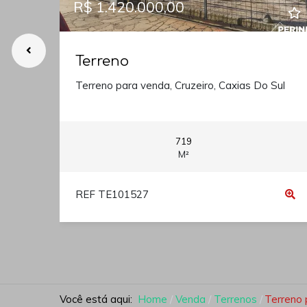
R$ 1.420.000,00
Terreno
Terreno para venda, Cruzeiro, Caxias Do Sul
719
M²
REF TE101527
Você está aqui:
Home
Venda
Terrenos
Terreno 