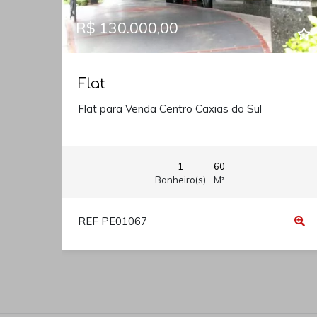
R$ 130.000,00
Flat
Flat para Venda Centro Caxias do Sul
1
60
Banheiro(s)
M²
REF PE01067