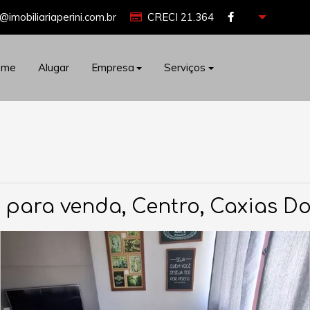
@imobiliariaperini.com.br
CRECI 21.364
ome
Alugar
Empresa
Serviços
t para venda, Centro, Caxias Do