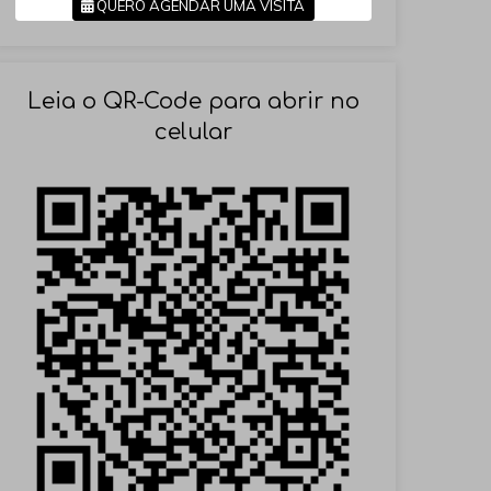
QUERO AGENDAR UMA VISITA
SOLICITAR AGENDAMENTO
Leia o QR-Code para abrir no
celular
VOLTAR