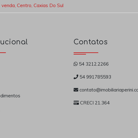
a venda, Centro, Caxias Do Sul
tucional
Contatos
54 3212.2266
54 991785593
contato@imobiliariaperini.c
dimentos
CRECI 21.364
a