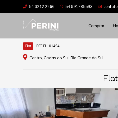
54 3212.2266
54 991785593
contato
Comprar
H
REF FL101494
Flat
Centro, Caxias do Sul, Rio Grande do Sul
Fla