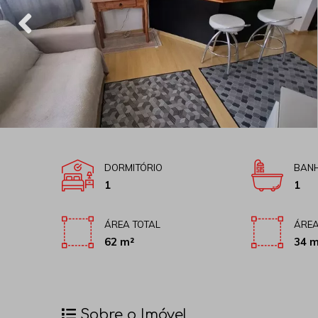
DORMITÓRIO
BANH
1
1
ÁREA TOTAL
ÁREA
62 m²
34 m
Sobre o Imóvel