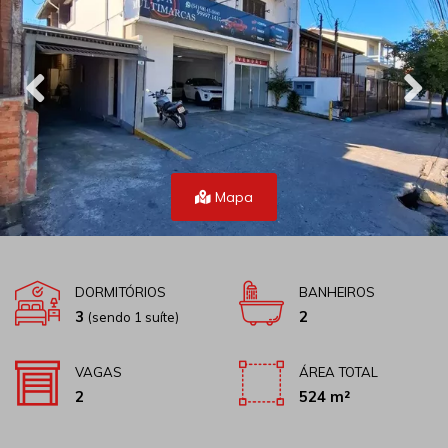
Mapa
DORMITÓRIOS
BANHEIROS
3
2
(sendo 1 suíte)
VAGAS
ÁREA TOTAL
2
524 m²