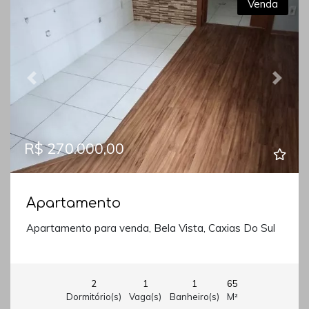
Venda
Previous
Next
R$ 270.000,00
Apartamento
Apartamento para venda, Bela Vista, Caxias Do Sul
2
1
1
65
Dormitório(s)
Vaga(s)
Banheiro(s)
M²