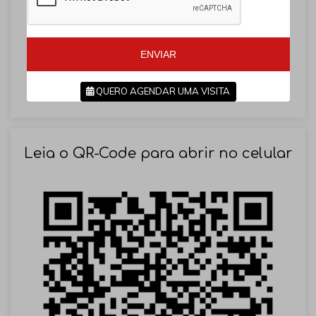
l
+
+
5
5
5
5
ENVIAR
QUERO AGENDAR UMA VISITA
SOLICITAR AGENDAMENTO
Leia o QR-Code para abrir no celular
VOLTAR