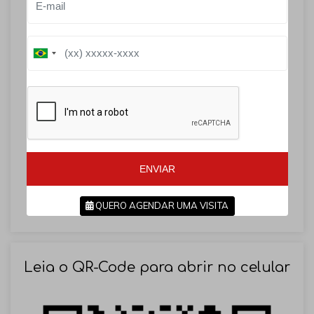
B
B
r
r
a
a
z
z
i
i
l
l
+
+
5
5
5
5
ENVIAR
QUERO AGENDAR UMA VISITA
SOLICITAR AGENDAMENTO
Leia o QR-Code para abrir no celular
VOLTAR