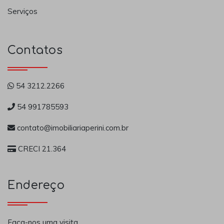
Serviços
Contatos
54 3212.2266
54 991785593
contato@imobiliariaperini.com.br
CRECI 21.364
Endereço
Faça-nos uma visita