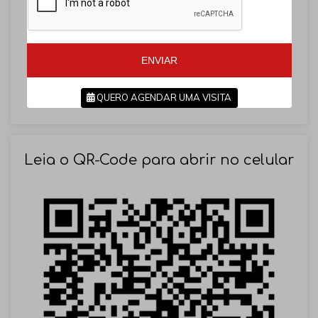
l
l
+
+
5
5
5
5
ENVIAR
QUERO AGENDAR UMA VISITA
SOLICITAR AGENDAMENTO
Leia o QR-Code para abrir no celular
VOLTAR