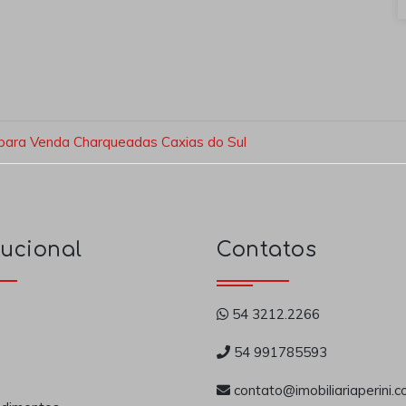
para Venda Charqueadas Caxias do Sul
tucional
Contatos
54 3212.2266
54 991785593
contato@imobiliariaperini.c