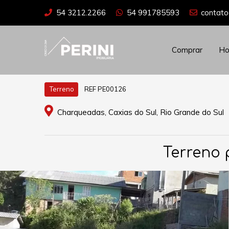
54 3212.2266
54 991785593
contato
Comprar
H
REF PE00126
Terreno
Charqueadas, Caxias do Sul, Rio Grande do Sul
Terreno 