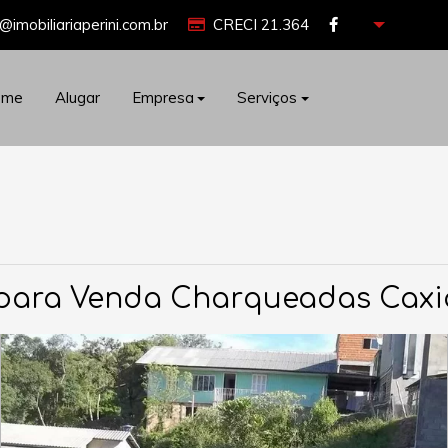
@imobiliariaperini.com.br
CRECI 21.364
ome
Alugar
Empresa
Serviços
para Venda Charqueadas Caxi