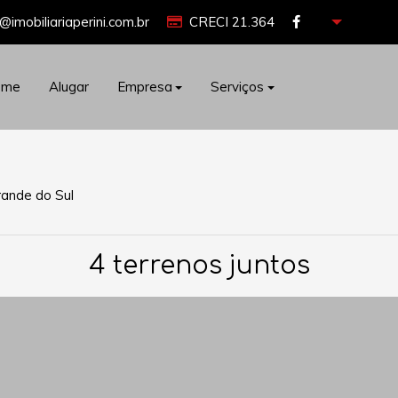
@imobiliariaperini.com.br
CRECI 21.364
ome
Alugar
Empresa
Serviços
rande do Sul
4 terrenos juntos