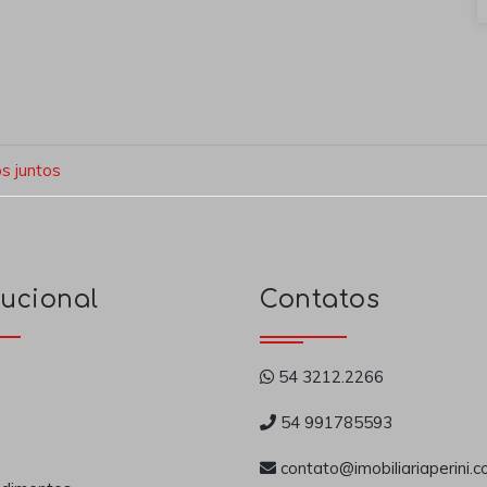
os juntos
tucional
Contatos
54 3212.2266
54 991785593
contato@imobiliariaperini.c