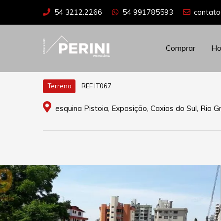
54 3212.2266
54 991785593
contato
Comprar
H
REF IT067
Terreno
esquina Pistoia, Exposição, Caxias do Sul, Rio G