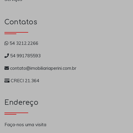
Contatos
54 3212.2266
54 991785593
contato@imobiliariaperini.com.br
CRECI 21.364
Endereço
Faça-nos uma visita