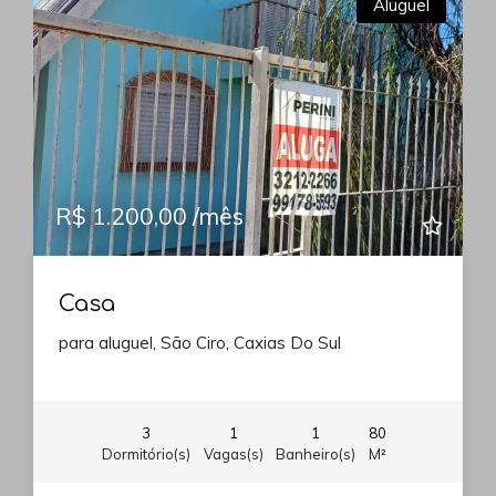
Aluguel
R$ 1.200,00 /mês
Casa
para aluguel, São Ciro, Caxias Do Sul
3
1
1
80
Dormitório(s)
Vagas(s)
Banheiro(s)
M²