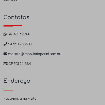
Contatos
54 3212.2266
54 991785593
contato@imobiliariaperini.com.br
CRECI 21.364
Endereço
Faça-nos uma visita