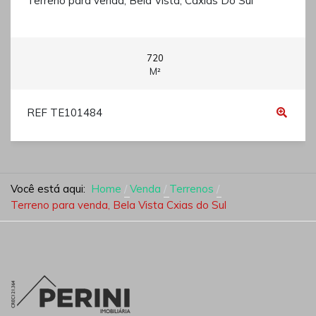
Terreno para venda, Bela Vista, Caxias Do Sul
720
M²
REF TE101484
Você está aqui:
Home
Venda
Terrenos
Terreno para venda, Bela Vista Cxias do Sul