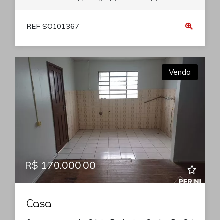
REF SO101367
Venda
R$ 170.000,00
Casa