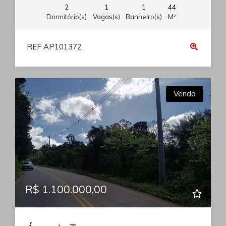
2
1
1
44
Dormitório(s)
Vagas(s)
Banheiro(s)
M²
REF AP101372
Venda
R$ 1.100.000,00