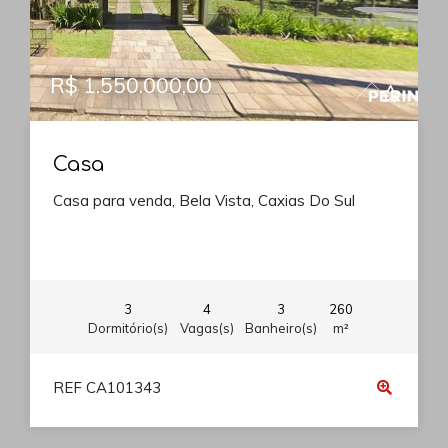
R$ 1.550.000,00
Casa
Casa para venda, Bela Vista, Caxias Do Sul
3
4
3
260
Dormitório(s)
Vagas(s)
Banheiro(s)
m²
REF CA101343