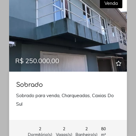
Venda
R$ 250.000,00
Sobrado
Sobrado para venda, Charqueadas, Caxias Do
Sul
2
2
2
80
Dormitório(s)
Vagas(s)
Banheiro(s)
m²