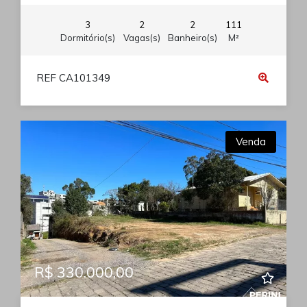
3
2
2
111
Dormitório(s)
Vagas(s)
Banheiro(s)
M²
REF CA101349
Venda
R$ 330.000,00