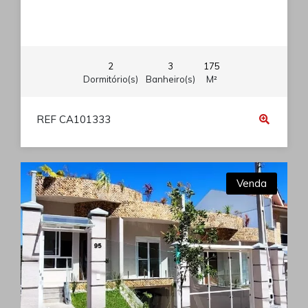
2
3
175
Dormitório(s)
Banheiro(s)
M²
REF CA101333
Venda