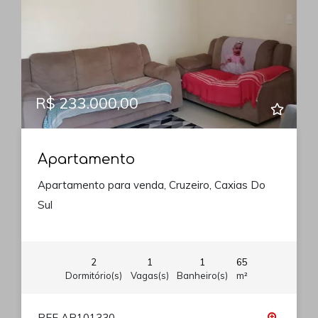
R$ 233.000,00
Apartamento
Apartamento para venda, Cruzeiro, Caxias Do
Sul
2
1
1
65
Dormitório(s)
Vagas(s)
Banheiro(s)
m²
REF AP101330