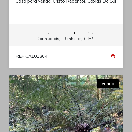
Casa para venda, Cristo Redentor, Caxias Do Sul
2
1
55
Dormitório(s)
Banheiro(s)
M²
REF CA101364
Venda