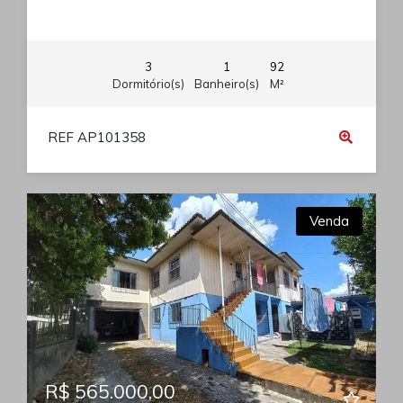
3
1
92
Dormitório(s)
Banheiro(s)
M²
REF AP101358
Venda
R$ 565.000,00