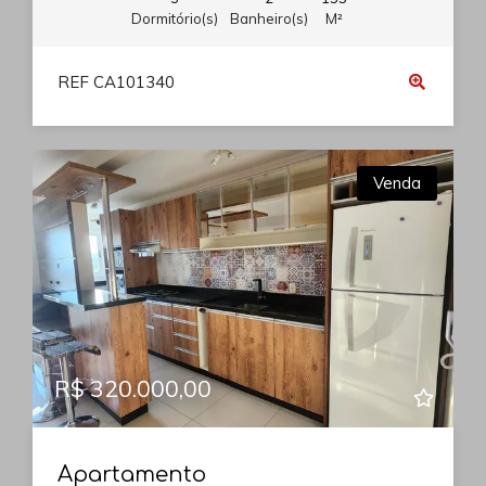
Dormitório(s)
Banheiro(s)
M²
REF CA101340
Venda
R$ 320.000,00
Apartamento