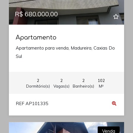
R$ 680.000,00
Apartamento
Apartamento para venda, Madureira, Caxias Do
Sul
2
2
2
102
Dormitório(s)
Vagas(s)
Banheiro(s)
M²
REF AP101335
Venda