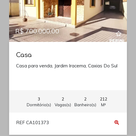
R$ 700.000,00
Casa
Casa para venda, Jardim Iracema, Caxias Do Sul
3
2
2
212
Dormitório(s)
Vagas(s)
Banheiro(s)
M²
REF CA101373