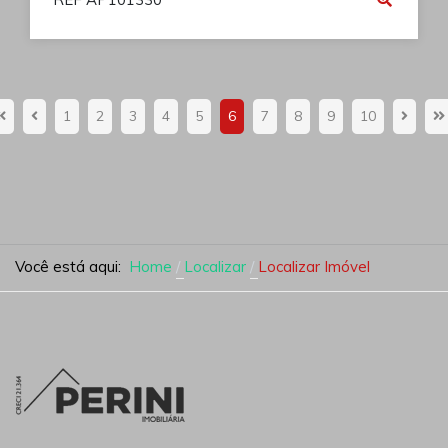
1
2
3
4
5
6
7
8
9
10
Você está aqui:
Home
Localizar
Localizar Imóvel