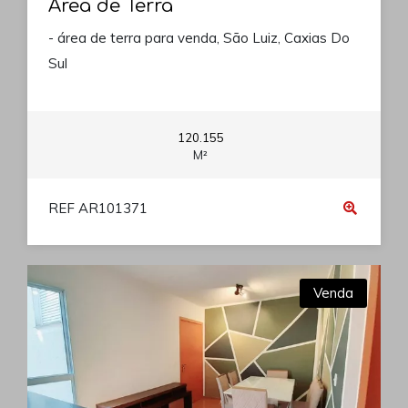
Área de Terra
- área de terra para venda, São Luiz, Caxias Do
Sul
120.155
M²
REF AR101371
Venda