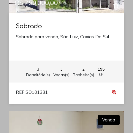
R$ 750.000,00
Sobrado
Sobrado para venda, São Luiz, Caxias Do Sul
3
3
2
195
Dormitório(s)
Vagas(s)
Banheiro(s)
M²
REF SO101331
Venda