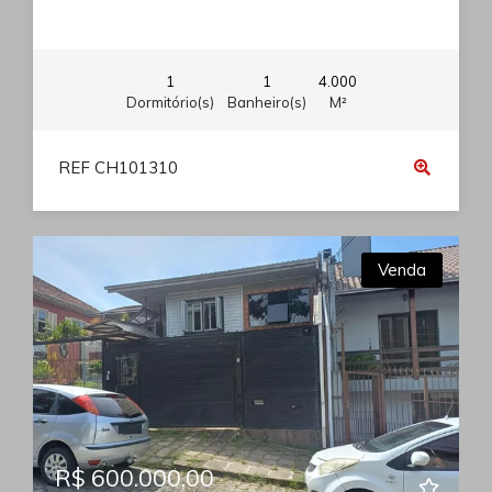
1
1
4.000
Dormitório(s)
Banheiro(s)
M²
REF CH101310
Venda
R$ 600.000,00