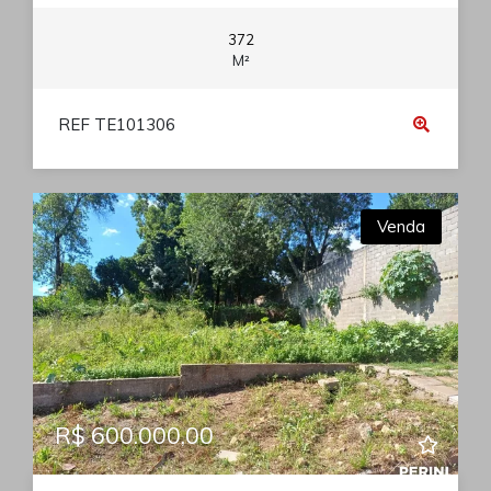
372
M²
REF TE101306
Venda
R$ 600.000,00