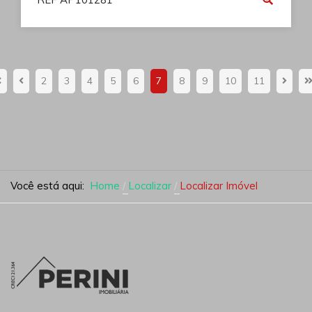
2
3
4
5
6
7
8
9
10
11
Você está aqui:
Home
Localizar
Localizar Imóvel