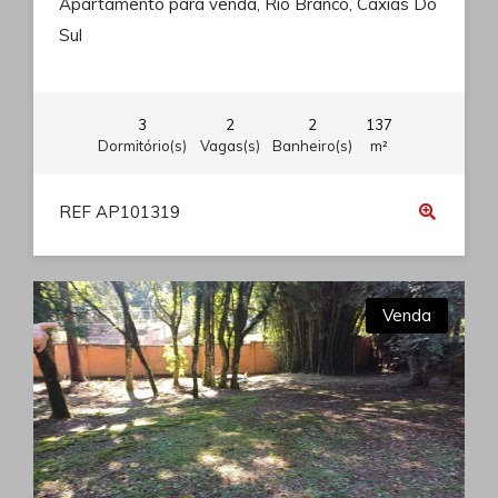
Apartamento para venda, Rio Branco, Caxias Do
Sul
3
2
2
137
Dormitório(s)
Vagas(s)
Banheiro(s)
m²
REF AP101319
Venda