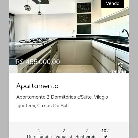
Venda
R$ 455.000,00
Apartamento
Apartamento 2 Dormitórios c/Suite, Vilagio
Iguatemi, Caxias Do Sul
2
2
2
102
Dormitório(s)
Vagas(s)
Banheiro(s)
m²