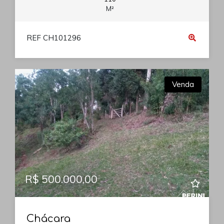
M²
REF CH101296
Venda
R$ 500.000,00
Chácara