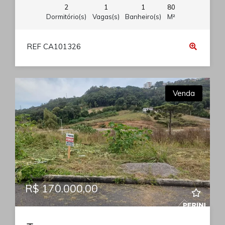
2
1
1
80
Dormitório(s)
Vagas(s)
Banheiro(s)
M²
REF CA101326
Venda
R$ 170.000,00