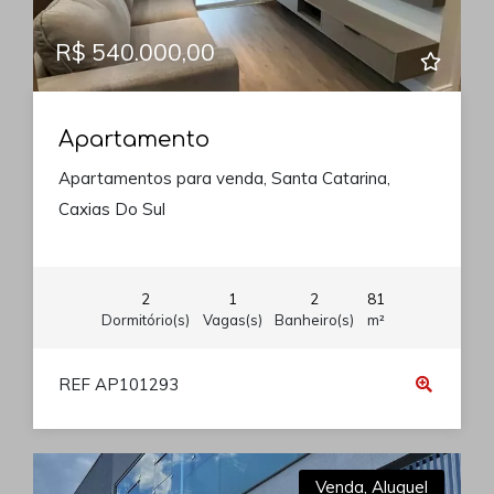
R$ 540.000,00
Apartamento
Apartamentos para venda, Santa Catarina,
Caxias Do Sul
2
1
2
81
Dormitório(s)
Vagas(s)
Banheiro(s)
m²
REF AP101293
Venda
,
Aluguel