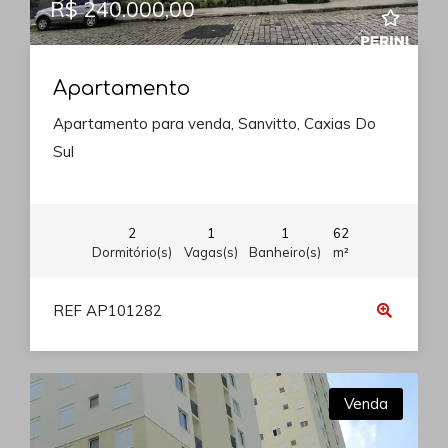
R$ 240.000,00
Apartamento
Apartamento para venda, Sanvitto, Caxias Do
Sul
2
1
1
62
Dormitório(s)
Vagas(s)
Banheiro(s)
m²
REF AP101282
Venda