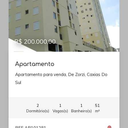
R$ 200.000,00
Apartamento
Apartamento para venda, De Zorzi, Caxias Do
Sul
2
1
1
51
Dormitório(s)
Vagas(s)
Banheiro(s)
m²
REF AP101281