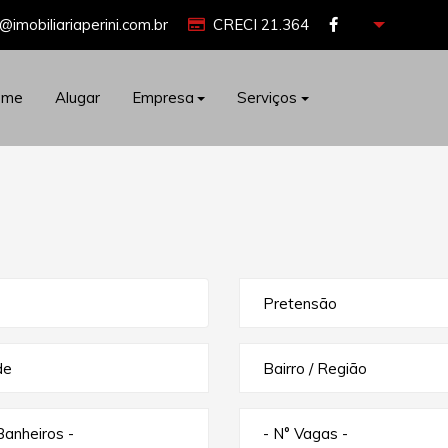
@imobiliariaperini.com.br
CRECI 21.364
ome
Alugar
Empresa
Serviços
Pretensão
de
Bairro / Região
Banheiros -
- N° Vagas -