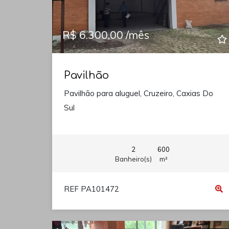
R$ 6.300,00 /mês
Pavilhão
Pavilhão para aluguel, Cruzeiro, Caxias Do
Sul
2
600
Banheiro(s)
m²
REF PA101472