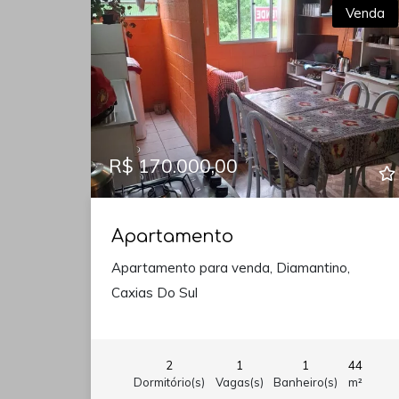
Venda
R$ 170.000,00
Apartamento
Apartamento para venda, Diamantino,
Caxias Do Sul
2
1
1
44
Dormitório(s)
Vagas(s)
Banheiro(s)
m²