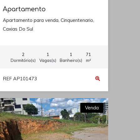
Apartamento
Apartamento para venda, Cinquentenario,
Caxias Do Sul
2
1
1
71
Dormitório(s)
Vagas(s)
Banheiro(s)
m²
REF AP101473
Venda