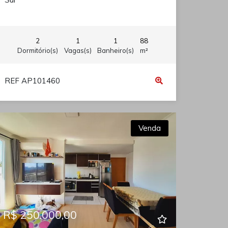
2
1
1
88
Dormitório(s)
Vagas(s)
Banheiro(s)
m²
REF AP101460
Venda
R$ 250.000,00