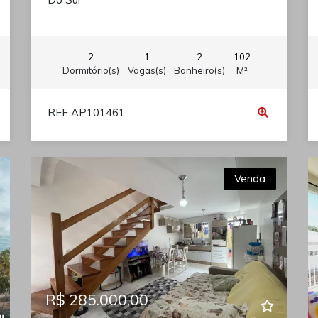
2
1
2
102
Dormitório(s)
Vagas(s)
Banheiro(s)
M²
REF AP101461
Venda
R$ 285.000,00