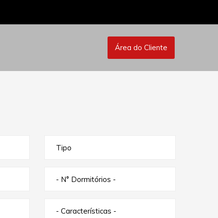
Área do Cliente
Tipo
- N° Dormitórios -
- Características -