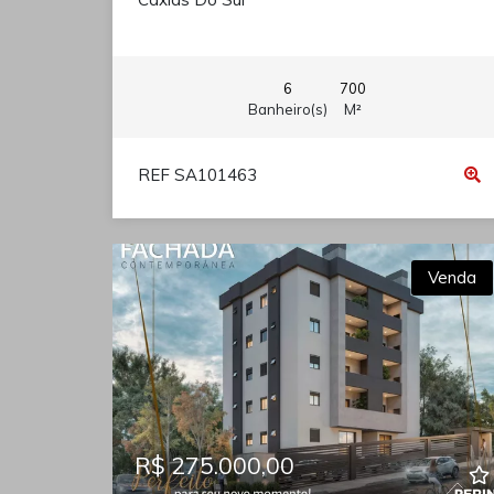
6
700
Banheiro(s)
M²
REF SA101463
Venda
R$ 275.000,00