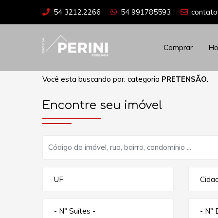
54 3212.2266
54 991785593
contato
Comprar
H
Você esta buscando por: categoria
PRETENSÃO
.
Encontre seu imóvel
UF
Cida
- N° Suítes -
- N° 